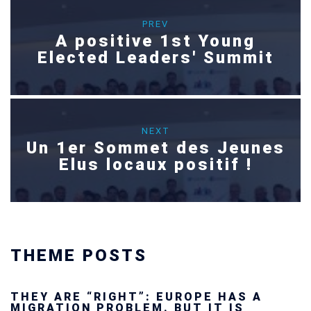
PREV
A positive 1st Young
Elected Leaders' Summit
NEXT
Un 1er Sommet des Jeunes
Elus locaux positif !
THEME POSTS
Ukraine’s youth are defending Europe’s
future — and we will not look away