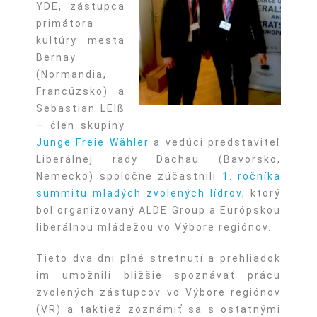
YDE, zástupca
primátora
kultúry mesta
Bernay
(Normandia,
Francúzsko) a
Sebastian LEIß
– člen skupiny
Junge Freie Wähler
a vedúci predstaviteľ
Liberálnej rady Dachau (Bavorsko,
Nemecko) spoločne zúčastnili
1. ročníka
summitu mladých zvolených lídrov
, ktorý
bol organizovaný ALDE Group a Európskou
liberálnou mládežou vo Výbore regiónov.
Tieto dva dni plné stretnutí a prehliadok
im umožnili bližšie spoznávať prácu
zvolených zástupcov vo Výbore regiónov
(VR) a taktiež zoznámiť sa s ostatnými