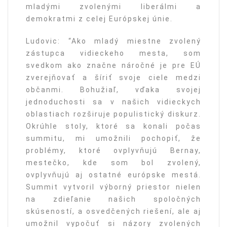
mladými zvolenými liberálmi a
demokratmi z celej Európskej únie.
Ludovic: “Ako mladý miestne zvolený
zástupca vidieckeho mesta, som
svedkom ako značne náročné je pre EÚ
zverejňovať a šíriť svoje ciele medzi
občanmi. Bohužiaľ, vďaka svojej
jednoduchosti sa v našich vidieckych
oblastiach rozširuje populistický diskurz.
Okrúhle stoly, ktoré sa konali počas
summitu, mi umožnili pochopiť, že
problémy, ktoré ovplyvňujú Bernay,
mestečko, kde som bol zvolený,
ovplyvňujú aj ostatné európske mestá.
Summit vytvoril výborný priestor nielen
na zdieľanie našich spoločných
skúseností, a osvedčených riešení, ale aj
umožnil vypočuť si názory zvolených