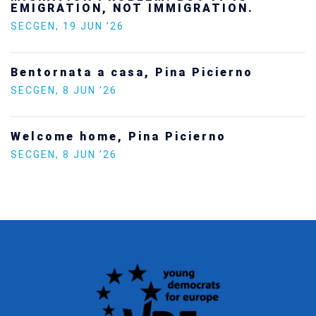
SECGEN
,
24 FEB ’26
Statement by the Young Democrats for
Europe on the situation in Venezuela
SECGEN
,
5 JAN ’26
Increasing Youth Participation in
Politics
SECGEN
,
15 SEP ’25