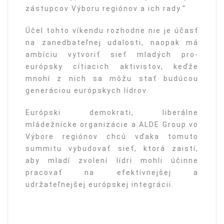
zástupcov Výboru regiónov a ich rady.“
Účel tohto víkendu rozhodne nie je účasť
na zanedbateľnej udalosti, naopak má
ambíciu vytvoriť sieť mladých pro-
európsky cítiacich aktivistov, keďže
mnohí z nich sa môžu stať budúcou
generáciou európskych lídrov.
Európski demokrati, liberálne
mládežnícke organizácie a ALDE Group vo
Výbore regiónov chcú vďaka tomuto
summitu vybudovať sieť, ktorá zaistí,
aby mladí zvolení lídri mohli účinne
pracovať na efektívnejšej a
udržateľnejšej európskej integrácii.