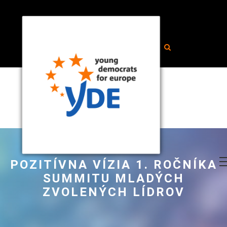
POZITÍVNA VÍZIA 1. ROČNÍKA
SUMMITU MLADÝCH
ZVOLENÝCH LÍDROV