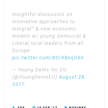
Insightful discussion on
innovative approaches to
integrat° & new economic
models w/ young Democrat &
Liberal local leaders from all
Europe
pic.twitter.com/BSrXBeqD66
— Young Dems for EU
(@YoungDemsEU)
August 28,
2017
YDE
10 SEP ’17
NOVINKY