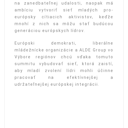
na zanedbateľnej udalosti, naopak má
ambíciu vytvoriť sieť mladých pro-
európsky cítiacich aktivistov, keďže
mnohí z nich sa môžu stať budúcou
generáciou európskych lídrov.
Európski demokrati, liberálne
mládežnícke organizácie a ALDE Group vo
Výbore regiónov chcú vďaka tomuto
summitu vybudovať sieť, ktorá zaistí,
aby mladí zvolení lídri mohli účinne
pracovať na efektívnejšej a
udržateľnejšej európskej integrácii.