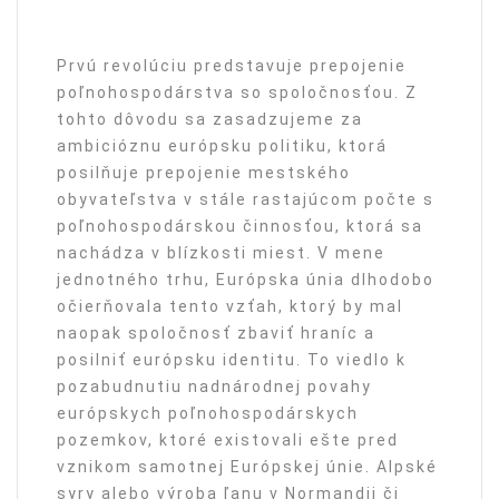
Prvú revolúciu predstavuje prepojenie
poľnohospodárstva so spoločnosťou. Z
tohto dôvodu sa zasadzujeme za
ambicióznu európsku politiku, ktorá
posilňuje prepojenie mestského
obyvateľstva v stále rastajúcom počte s
poľnohospodárskou činnosťou, ktorá sa
nachádza v blízkosti miest. V mene
jednotného trhu, Európska únia dlhodobo
očierňovala tento vzťah, ktorý by mal
naopak spoločnosť zbaviť hraníc a
posilniť európsku identitu. To viedlo k
pozabudnutiu nadnárodnej povahy
európskych poľnohospodárskych
pozemkov, ktoré existovali ešte pred
vznikom samotnej Európskej únie. Alpské
syry alebo výroba ľanu v Normandii či