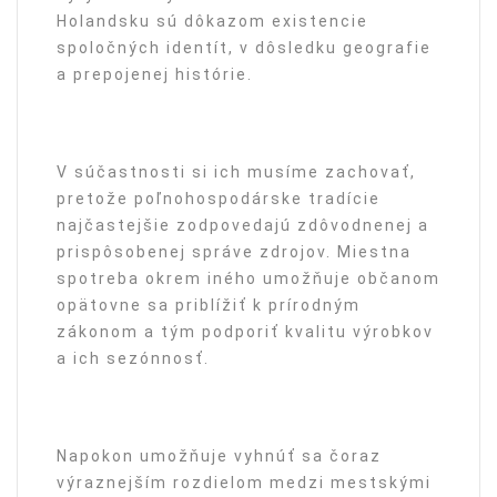
Holandsku sú dôkazom existencie
spoločných identít, v dôsledku geografie
a prepojenej histórie.
V súčastnosti si ich musíme zachovať,
pretože poľnohospodárske tradície
najčastejšie zodpovedajú zdôvodnenej a
prispôsobenej správe zdrojov. Miestna
spotreba okrem iného umožňuje občanom
opätovne sa priblížiť k prírodným
zákonom a tým podporiť kvalitu výrobkov
a ich sezónnosť.
Napokon umožňuje vyhnúť sa čoraz
výraznejším rozdielom medzi mestskými