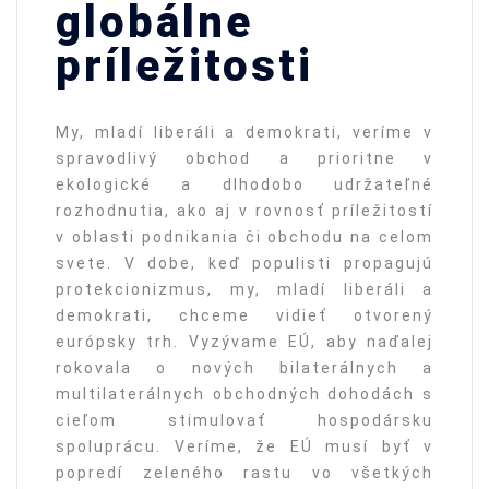
globálne
príležitosti
My, mladí liberáli a demokrati, veríme v
spravodlivý obchod a prioritne v
ekologické a dlhodobo udržateľné
rozhodnutia, ako aj v rovnosť príležitostí
v oblasti podnikania či obchodu na celom
svete. V dobe, keď populisti propagujú
protekcionizmus, my, mladí liberáli a
demokrati, chceme vidieť otvorený
európsky trh. Vyzývame EÚ, aby naďalej
rokovala o nových bilaterálnych a
multilaterálnych obchodných dohodách s
cieľom stimulovať hospodársku
spoluprácu. Veríme, že EÚ musí byť v
popredí zeleného rastu vo všetkých