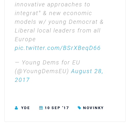
innovative approaches to
integrat° & new economic
models w/ young Democrat &
Liberal local leaders from all
Europe
pic.twitter.com/BSrXBeqD66
— Young Dems for EU
(@YoungDemsEU)
August 28,
2017
YDE
10 SEP ’17
NOVINKY