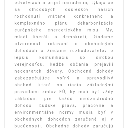
odvetviach a prijať nariadenia, týkajú ce
sa dlhodobých dôsledkov našich
rozhodnutí vrátane konkrétneho a
komplexného plánu dekarbonizácie
európskeho energetického mixu. My,
mladí liberáli a demokrati, žiadame
otvorenosť rokovaní o obchodných
dohodách a žiadame rozhodovateľov o
lepšiu komunikáciu so širokou
verejnosťou, kedže občania prejavili
nedostatok dôvery. Obchodné dohody
zabezpečujúce voľný a spravodlivý
obchod, ktoré sa riadia základnými
pravidlami zmluv EÚ, by mali byť vždy
základom pre každú medzinárodnú
dohodu. Ľudské práva, pracovné a
environmentálne normy musia byť v
obchodných dohodách zaručené aj v
budúcnosti. Obchodné dohody zaručujú