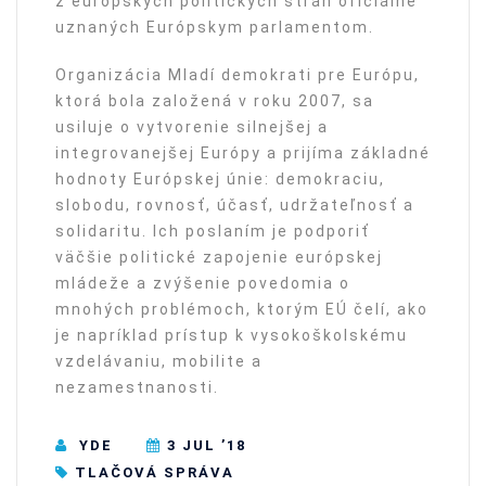
z európskych politických strán oficiálne
uznaných Európskym parlamentom.
Organizácia Mladí demokrati pre Európu,
ktorá bola založená v roku 2007, sa
usiluje o vytvorenie silnejšej a
integrovanejšej Európy a prijíma základné
hodnoty Európskej únie: demokraciu,
slobodu, rovnosť, účasť, udržateľnosť a
solidaritu. Ich poslaním je podporiť
väčšie politické zapojenie európskej
mládeže a zvýšenie povedomia o
mnohých problémoch, ktorým EÚ čelí, ako
je napríklad prístup k vysokoškolskému
vzdelávaniu, mobilite a
nezamestnanosti.
YDE
3 JUL ’18
TLAČOVÁ SPRÁVA