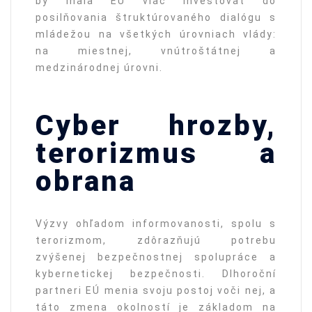
by mala EÚ viac investovať do
posilňovania štruktúrovaného dialógu s
mládežou na všetkých úrovniach vlády:
na miestnej, vnútroštátnej a
medzinárodnej úrovni.
Cyber hrozby,
terorizmus a
obrana
Výzvy ohľadom informovanosti, spolu s
terorizmom, zdôrazňujú potrebu
zvýšenej bezpečnostnej spolupráce a
kybernetickej bezpečnosti. Dlhoroční
partneri EÚ menia svoju postoj voči nej, a
táto zmena okolností je základom na