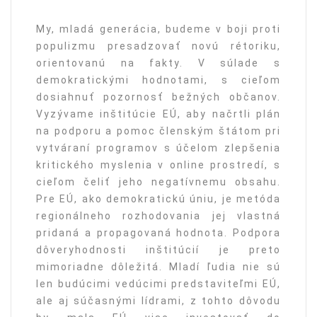
My, mladá generácia, budeme v boji proti
populizmu presadzovať novú rétoriku,
orientovanú na fakty. V súlade s
demokratickými hodnotami, s cieľom
dosiahnuť pozornosť bežných občanov.
Vyzývame inštitúcie EÚ, aby načrtli plán
na podporu a pomoc členským štátom pri
vytváraní programov s účelom zlepšenia
kritického myslenia v online prostredí, s
cieľom čeliť jeho negatívnemu obsahu.
Pre EÚ, ako demokratickú úniu, je metóda
regionálneho rozhodovania jej vlastná
pridaná a propagovaná hodnota. Podpora
dôveryhodnosti inštitúcií je preto
mimoriadne dôležitá. Mladí ľudia nie sú
len budúcimi vedúcimi predstaviteľmi EÚ,
ale aj súčasnými lídrami, z tohto dôvodu