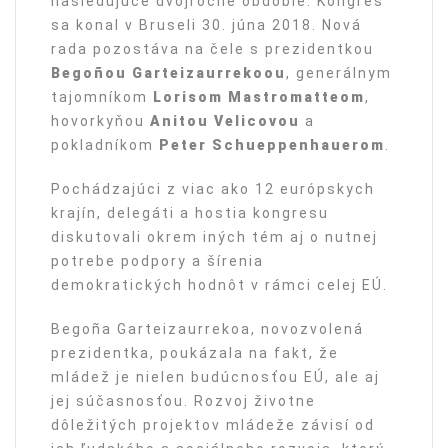
nasledujúce dvojročné obdobie. Kongres
sa konal v Bruseli 30. júna 2018. Nová
rada pozostáva na čele s prezidentkou
Bego
ñ
ou
Garteizaurrekoou
, generálnym
tajomníkom
Lorisom Mastromatteom
,
hovorkyňou
Anitou Velicovou
a
pokladníkom
Peter Schueppenhauer
om
.
Pochádzajúci z viac ako 12 európskych
krajín, delegáti a hostia kongresu
diskutovali okrem iných tém aj o nutnej
potrebe podpory a šírenia
demokratických hodnôt v rámci celej EÚ.
Begoña Garteizaurrekoa, novozvolená
prezidentka, poukázala na fakt, že
mládež je nielen budúcnosťou EÚ, ale aj
jej súčasnosťou. Rozvoj životne
dôležitých projektov mládeže závisí od