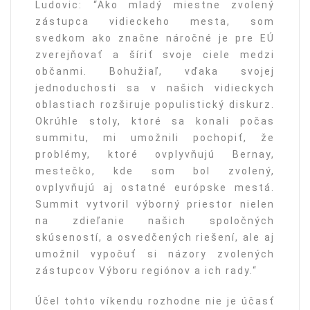
Ludovic: “Ako mladý miestne zvolený
zástupca vidieckeho mesta, som
svedkom ako značne náročné je pre EÚ
zverejňovať a šíriť svoje ciele medzi
občanmi. Bohužiaľ, vďaka svojej
jednoduchosti sa v našich vidieckych
oblastiach rozširuje populistický diskurz.
Okrúhle stoly, ktoré sa konali počas
summitu, mi umožnili pochopiť, že
problémy, ktoré ovplyvňujú Bernay,
mestečko, kde som bol zvolený,
ovplyvňujú aj ostatné európske mestá.
Summit vytvoril výborný priestor nielen
na zdieľanie našich spoločných
skúseností, a osvedčených riešení, ale aj
umožnil vypočuť si názory zvolených
zástupcov Výboru regiónov a ich rady.“
Účel tohto víkendu rozhodne nie je účasť