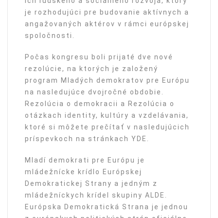
ich ľudského a sociálneho rozvoja, ktorý
je rozhodujúci pre budovanie aktívnych a
angažovaných aktérov v rámci európskej
spoločnosti.
Počas kongresu boli prijaté dve nové
rezolúcie, na ktorých je založený
program Mladých demokratov pre Európu
na nasledujúce dvojročné obdobie.
Rezolúcia o demokracii a Rezolúcia o
otázkach identity, kultúry a vzdelávania,
ktoré si môžete prečítať v nasledujúcich
príspevkoch na stránkach YDE.
Mladí demokrati pre Európu je
mládežnícke krídlo Európskej
Demokratickej Strany a jedným z
mládežníckych krídel skupiny ALDE.
Európska Demokratická Strana je jednou