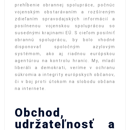
prehĺbenie obrannej spolupráce, počnúc
vojenským obstarávaním a rozšíreným
zdieľaním spravodajských informácií a
posilnenou vojenskou spoluprácou so
susednými krajinami EÚ. S cieľom posilniť
obrannú spoluprácu, by bolo vhodné
disponovať spoločným azylovým
systémom, ako aj riadnou európskou
agentúrou na kontrolu hraníc. My, mladí
liberáli a demokrati, veríme v ochranu
súkromia a integrity európskych občanov,
či v boj proti útokom na slobodu občana
na internete.
Obchod,
udržateľnosť a