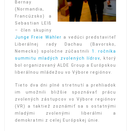
Bernay
(Normandia,
Francúzsko) a
Sebastian LEIß
– člen skupiny
Junge Freie Wähler
a vedúci predstaviteľ
Liberálnej rady Dachau (Bavorsko,
Nemecko) spoločne zúčastnili
1. ročníka
summitu mladých zvolených lídrov
, ktorý
bol organizovaný ALDE Group a Európskou
liberálnou mládežou vo Výbore regiónov.
Tieto dva dni plné stretnutí a prehliadok
im umožnili bližšie spoznávať prácu
zvolených zástupcov vo Výbore regiónov
(VR) a taktiež zoznámiť sa s ostatnými
mladými zvolenými liberálmi a
demokratmi z celej Európskej únie.