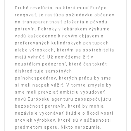
Druhá revolúcia, na ktorú musí Európa
reagovať, je rastúca požiadavka občanov
na transparentnosť zloženia a pôvodu
potravín. Pokroky v lekárskom výskume
vedú každodenne k novým objavom o
preferovaných kulinárskych postupoch
alebo výrobkoch, ktorým sa spotrebitelia
majú vyhnúť. Už nemôžeme žiť v
neustálom podozrení, ktoré častokrát
diskredituje samotných
poľnohospodárov, ktorých prácu by sme
si mali naopak vážiť. V tomto zmysle by
sme mali prevziať ambíciu vybudovať
novú Európsku agentúru zabezpečujúcu
bezpečnosť potravín, ktorá by mohla
nezávisle vykonávať štúdie o škodlivosti
stoviek výrobkov, ktoré sú v súčasnosti
predmetom sporu. Nikto nerozumie,