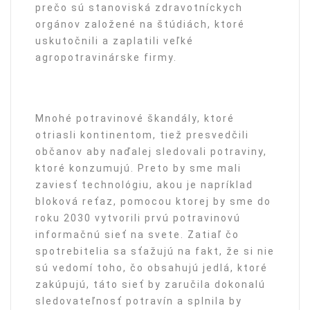
prečo sú stanoviská zdravotníckych
orgánov založené na štúdiách, ktoré
uskutočnili a zaplatili veľké
agropotravinárske firmy.
Mnohé potravinové škandály, ktoré
otriasli kontinentom, tiež presvedčili
občanov aby naďalej sledovali potraviny,
ktoré konzumujú. Preto by sme mali
zaviesť technológiu, akou je napríklad
bloková reťaz, pomocou ktorej by sme do
roku 2030 vytvorili prvú potravinovú
informačnú sieť na svete. Zatiaľ čo
spotrebitelia sa sťažujú na fakt, že si nie
sú vedomí toho, čo obsahujú jedlá, ktoré
zakúpujú, táto sieť by zaručila dokonalú
sledovateľnosť potravín a splnila by