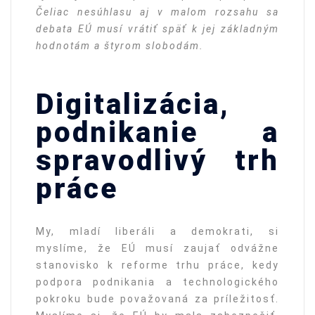
Čeliac nesúhlasu aj v malom rozsahu sa
debata EÚ musí vrátiť späť k jej základným
hodnotám a štyrom slobodám.
Digitalizácia,
podnikanie a
spravodlivý trh
práce
My, mladí liberáli a demokrati, si
myslíme, že EÚ musí zaujať odvážne
stanovisko k reforme trhu práce, kedy
podpora podnikania a technologického
pokroku bude považovaná za príležitosť.