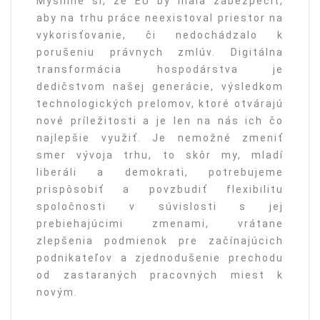
Myslíme si, že EÚ by mala zabezpečiť,
aby na trhu práce neexistoval priestor na
vykorisťovanie, či nedochádzalo k
porušeniu právnych zmlúv. Digitálna
transformácia hospodárstva je
dedičstvom našej generácie, výsledkom
technologických prelomov, ktoré otvárajú
nové príležitosti a je len na nás ich čo
najlepšie využiť. Je nemožné zmeniť
smer vývoja trhu, to skôr my, mladí
liberáli a demokrati, potrebujeme
prispôsobiť a povzbudiť flexibilitu
spoločnosti v súvislosti s jej
prebiehajúcimi zmenami, vrátane
zlepšenia podmienok pre začínajúcich
podnikateľov a zjednodušenie prechodu
od zastaraných pracovných miest k
novým.