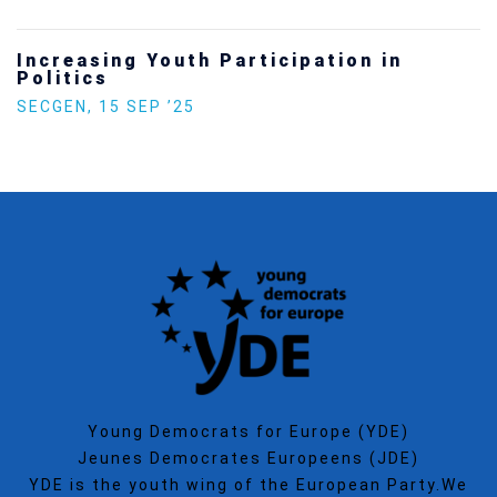
Increasing Youth Participation in
Politics
SECGEN
,
15 SEP ’25
Young Democrats for Europe (YDE)
Jeunes Democrates Europeens (JDE)
YDE is the youth wing of the European Party.We