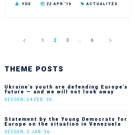
YDE
22 APR ’16
ACTUALITÉS
PREV
NEXT
1
2
3
…
6
THEME POSTS
Ukraine’s youth are defending Europe’s
future — and we will not look away
SECGEN
,
24 FEB ’26
Statement by the Young Democrats for
Europe on the situation in Venezuela
SECGEN
,
5 JAN ’26