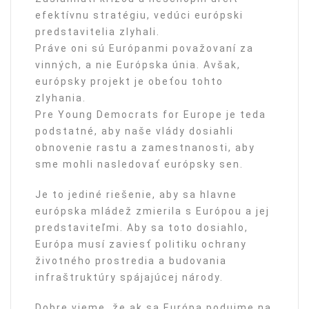
efektívnu stratégiu, vedúci európski
predstavitelia zlyhali.
Práve oni sú Európanmi považovaní za
vinných, a nie Európska únia. Avšak,
európsky projekt je obeťou tohto
zlyhania.
Pre Young Democrats for Europe je teda
podstatné, aby naše vlády dosiahli
obnovenie rastu a zamestnanosti, aby
sme mohli nasledovať európsky sen.
Je to jediné riešenie, aby sa hlavne
európska mládež zmierila s Európou a jej
predstaviteľmi. Aby sa toto dosiahlo,
Európa musí zaviesť politiku ochrany
životného prostredia a budovania
infraštruktúry spájajúcej národy.
Dobre vieme, že ak sa Európa podujme na