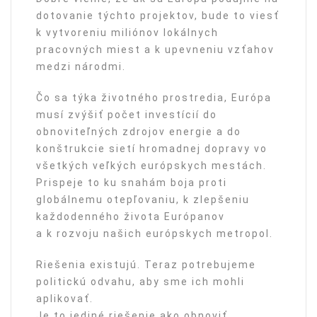
dotovanie týchto projektov, bude to viesť
k vytvoreniu miliónov lokálnych
pracovných miest a k upevneniu vzťahov
medzi národmi.
Čo sa týka životného prostredia, Európa
musí zvýšiť počet investícií do
obnoviteľných zdrojov energie a do
konštrukcie sietí hromadnej dopravy vo
všetkých veľkých európskych mestách.
Prispeje to ku snahám boja proti
globálnemu otepľovaniu, k zlepšeniu
každodenného života Európanov
a k rozvoju našich európskych metropol.
Riešenia existujú. Teraz potrebujeme
politickú odvahu, aby sme ich mohli
aplikovať.
Je to jediné riešenie ako obnoviť