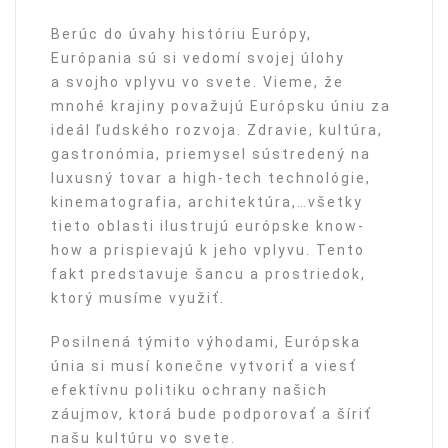
Berúc do úvahy históriu Európy,
Európania sú si vedomí svojej úlohy
a svojho vplyvu vo svete. Vieme, že
mnohé krajiny považujú Európsku úniu za
ideál ľudského rozvoja. Zdravie, kultúra,
gastronómia, priemysel sústredený na
luxusný tovar a high-tech technológie,
kinematografia, architektúra,…všetky
tieto oblasti ilustrujú európske know-
how a prispievajú k jeho vplyvu. Tento
fakt predstavuje šancu a prostriedok,
ktorý musíme využiť.
Posilnená týmito výhodami, Európska
únia si musí konečne vytvoriť a viesť
efektívnu politiku ochrany našich
záujmov, ktorá bude podporovať a šíriť
našu kultúru vo svete.