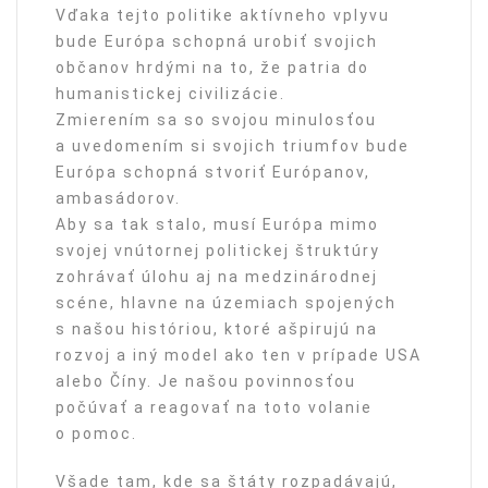
Vďaka tejto politike aktívneho vplyvu
bude Európa schopná urobiť svojich
občanov hrdými na to, že patria do
humanistickej civilizácie.
Zmierením sa so svojou minulosťou
a uvedomením si svojich triumfov bude
Európa schopná stvoriť Európanov,
ambasádorov.
Aby sa tak stalo, musí Európa mimo
svojej vnútornej politickej štruktúry
zohrávať úlohu aj na medzinárodnej
scéne, hlavne na územiach spojených
s našou históriou, ktoré ašpirujú na
rozvoj a iný model ako ten v prípade USA
alebo Číny. Je našou povinnosťou
počúvať a reagovať na toto volanie
o pomoc.
Všade tam, kde sa štáty rozpadávajú,