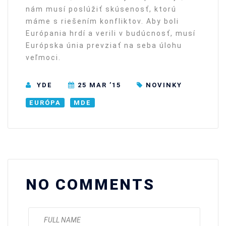
nám musí poslúžiť skúsenosť, ktorú
máme s riešením konfliktov. Aby boli
Európania hrdí a verili v budúcnosť, musí
Európska únia prevziať na seba úlohu
veľmoci.
YDE
25 MAR ’15
NOVINKY
EURÓPA
MDE
NO COMMENTS