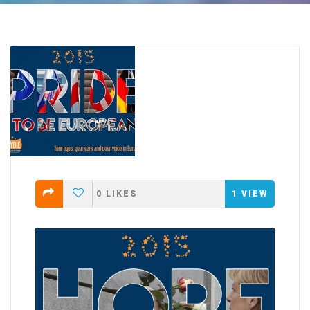
0
LIKES
1
VIEW