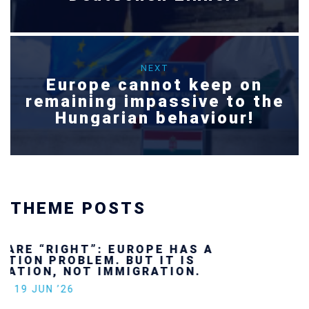
NEXT
Europe cannot keep on
remaining impassive to the
Hungarian behaviour!
THEME POSTS
Ukraine’s youth are defending Europe’s
future — and we will not look away
SECGEN
,
24 FEB ’26