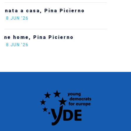
Statement by the Young Democrats for
Europe on the situation in Venezuela
SECGEN
,
5 JAN ’26
Increasing Youth Participation in
Politics
SECGEN
,
15 SEP ’25