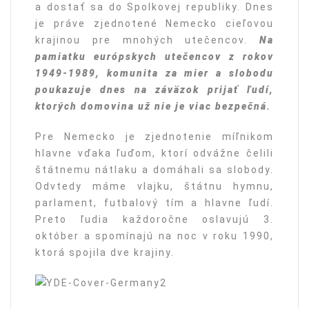
a dostať sa do Spolkovej republiky. Dnes
je práve zjednotené Nemecko cieľovou
krajinou pre mnohých utečencov.
Na
pamiatku európskych utečencov z rokov
1949-1989, komunita za mier a slobodu
poukazuje dnes na záväzok prijať ľudí,
ktorých domovina už nie je viac bezpečná.
Pre Nemecko je zjednotenie míľnikom
hlavne vďaka ľuďom, ktorí odvážne čelili
štátnemu nátlaku a domáhali sa slobody.
Odvtedy máme vlajku, štátnu hymnu,
parlament, futbalový tím a hlavne ľudí.
Preto ľudia každoročne oslavujú 3.
október a spomínajú na noc v roku 1990,
ktorá spojila dve krajiny.