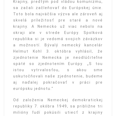
Krajiny, predtým pod vládou komunizmu,
sa začali začleňovať do Európskej únie.
Toto bola najväčšia výzva ale zároveň aj
skvelá príležitosť pre staré a nové
krajiny. A Nemecko už viac nebolo na
okraji ale v strede Európy. Spolková
republika si je vedomá svojich záväzkov
a možností. Bývalý nemecký kancelár
Helmut Kohl 3. októbra vyhlásil, že
zjednotenie Nemecka je neodlúčiteľne
späté so zjednotením Európy. „S tou
istou vytrvalosťou, s akou sme
uskutočňovali naše zjednotenie, budeme
aj naďalej pokračovať v práci pre
európsku jednotu.“
Od založenia Nemeckej demokratickej
republiky 7. okóbra 1949, sa približne tri
milióny ľudí pokúsili utiecť z krajiny