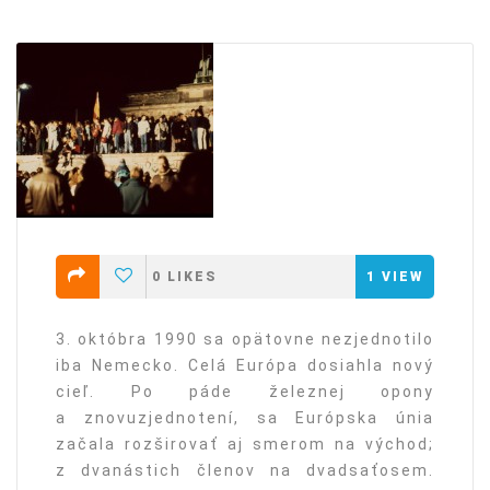
0
LIKES
1
VIEW
3. októbra 1990 sa opätovne nezjednotilo
iba Nemecko. Celá Európa dosiahla nový
cieľ. Po páde železnej opony
a znovuzjednotení, sa Európska únia
začala rozširovať aj smerom na východ;
z dvanástich členov na dvadsaťosem.