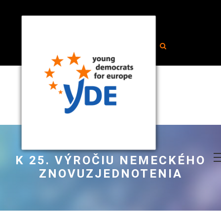
K 25. VÝROČIU NEMECKÉHO
ZNOVUZJEDNOTENIA