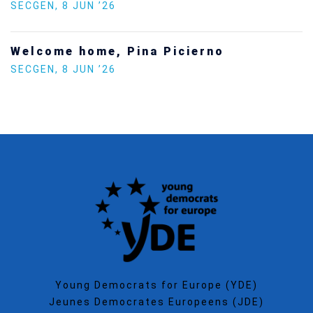
SECGEN
,
5 JAN ’26
Increasing Youth Participation in
Politics
SECGEN
,
15 SEP ’25
Young Democrats for Europe (YDE)
Jeunes Democrates Europeens (JDE)