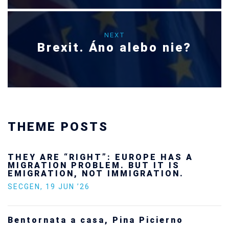
NEXT
Brexit. Áno alebo nie?
THEME POSTS
Ukraine’s youth are defending Europe’s
future — and we will not look away
SECGEN
,
24 FEB ’26
Statement by the Young Democrats for
Europe on the situation in Venezuela