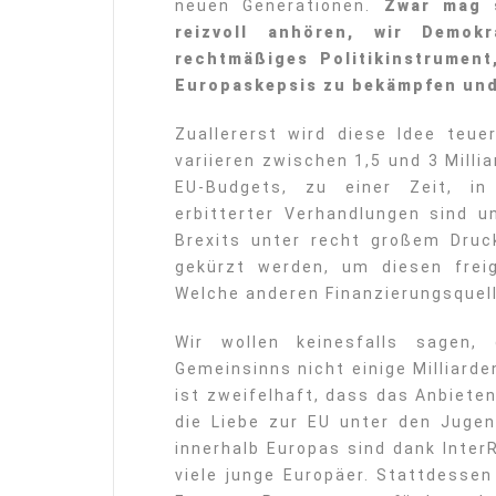
neuen Generationen.
Zwar mag 
reizvoll anhören, wir Demok
rechtmäßiges Politikinstrument
Europaskepsis zu bekämpfen und
Zuallererst wird diese Idee teue
variieren zwischen 1,5 und 3 Mill
EU-Budgets, zu einer Zeit, in
erbitterter Verhandlungen sind u
Brexits unter recht großem Dru
gekürzt werden, um diesen freig
Welche anderen Finanzierungsquell
Wir wollen keinesfalls sagen,
Gemeinsinns nicht einige Milliarden
ist zweifelhaft, dass das Anbieten
die Liebe zur EU unter den Juge
innerhalb Europas sind dank InterRa
viele junge Europäer. Stattdesse