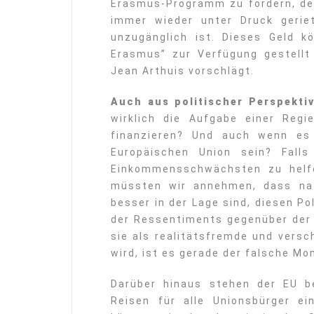
Erasmus-Programm zu fördern, des
immer wieder unter Druck gerie
unzugänglich ist. Dieses Geld k
Erasmus” zur Verfügung gestellt
Jean Arthuis vorschlägt.
Auch aus politischer Perspektiv
wirklich die Aufgabe einer Regi
finanzieren? Und auch wenn es
Europäischen Union sein? Fal
Einkommensschwächsten zu helfe
müssten wir annehmen, dass nat
besser in der Lage sind, diesen Pol
der Ressentiments gegenüber der 
sie als realitätsfremde und vers
wird, ist es gerade der falsche Mo
Darüber hinaus stehen der EU b
Reisen für alle Unionsbürger e