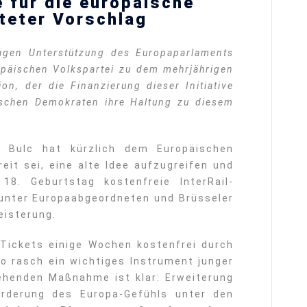
e für die europäische
iteter Vorschlag
igen Unterstützung des Europaparlaments
opäischen Volkspartei zu dem mehrjährigen
n, der die Finanzierung dieser Initiative
ischen Demokraten ihre Haltung zu diesem
a Bulc hat kürzlich dem Europäischen
reit sei, eine alte Idee aufzugreifen und
8. Geburtstag kostenfreie InterRail-
 unter Europaabgeordneten und Brüsseler
eisterung.
 Tickets einige Wochen kostenfrei durch
o rasch ein wichtiges Instrument junger
tehenden Maßnahme ist klar: Erweiterung
örderung des Europa-Gefühls unter den