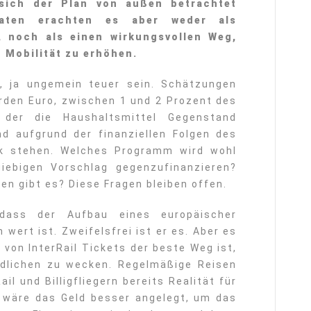
sich der Plan von außen betrachtet
raten erachten es aber weder als
, noch als einen wirkungsvollen Weg,
 Mobilität zu erhöhen.
r, ja ungemein teuer sein. Schätzungen
iarden Euro, zwischen 1 und 2 Prozent des
 der die Haushaltsmittel Gegenstand
nd aufgrund der finanziellen Folgen des
ck stehen. Welches Programm wird wohl
iebigen Vorschlag gegenzufinanzieren?
en gibt es? Diese Fragen bleiben offen.
 dass der Aufbau eines europäischer
 wert ist. Zweifelsfrei ist er es. Aber es
 von InterRail Tickets der beste Weg ist,
ndlichen zu wecken. Regelmäßige Reisen
il und Billigfliegern bereits Realität für
n wäre das Geld besser angelegt, um das