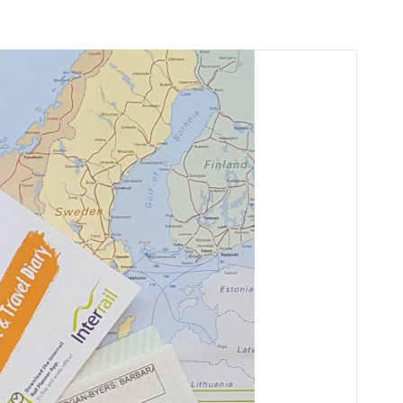
arı
THEY ARE “RIGHT”: EUROPE HAS
A MIGRATION PROBLEM. BUT IT
IS EMIGRATION, NOT
IMMIGRATION.
SECGEN
,
19 JUN ’26
Bentornata a casa, Pina Picierno
SECGEN
,
8 JUN ’26
s
ky
Welcome home, Pina Picierno
SECGEN
,
8 JUN ’26