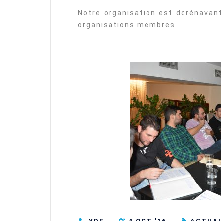
Notre organisation est dorénavan
organisations membres.
YDE
4 OCT ’16
ACTUA