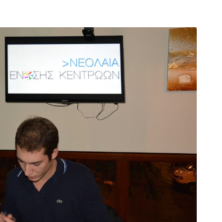
arı
THEY ARE “RIGHT”: EUROPE HAS
A MIGRATION PROBLEM. BUT IT
IS EMIGRATION, NOT
IMMIGRATION.
SECGEN
,
19 JUN ’26
Bentornata a casa, Pina Picierno
SECGEN
,
8 JUN ’26
s
ky
Welcome home, Pina Picierno
SECGEN
,
8 JUN ’26