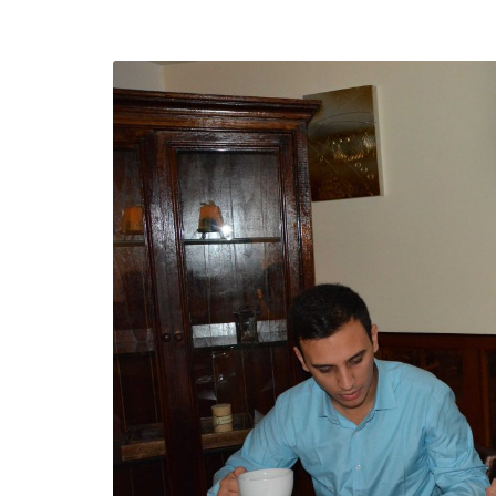
efending
Detention of Enes Hocaoğull
 we will
SECGEN
,
17 AUG ’25
Support for LYMEC and ALDE
party
ng
SECGEN
,
4 MAR ’25
 on the
a
YDE fully support
President Zelens
and the Ukrainian
icipation
heroes
SECGEN
,
1 MAR ’25